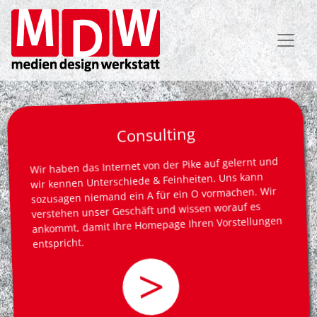
Direkt
zum
Inhalt
Consulting
Wir haben das Internet von der Pike auf gelernt und
wir kennen Unterschiede & Feinheiten. Uns kann
sozusagen niemand ein A für ein O vormachen. Wir
verstehen unser Geschäft und wissen worauf es
ankommt, damit Ihre Homepage Ihren Vorstellungen
entspricht.
>