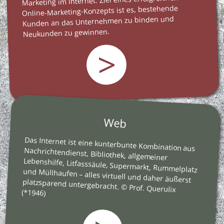
Marketing im Internet. Ziel eines erfolgreichen
Online-Marketing-Konzepts ist es, bestehende
Kunden an das Unternehmen zu binden und
Neukunden zu gewinnen.
>
Web
Das Internet ist eine kunterbunte Kombination aus
Nachrichtendienst, Bibliothek, allgemeiner
Lebenshilfe, Litfasssäule, Supermarkt, Rummelplatz
und Müllhaufen – alles virtuell und daher äußerst
platzsparend untergebracht. © Prof. Querulix
(*1946)