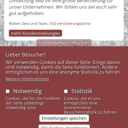
Umsetzung seid ihr eine große Bereicherung für
unser Unternehmen. Wir fühlen uns bei euch sehr
gut aufgehoben.
Robert Zenz und Team,
SVD Versicherungsbörse
mehr Kundenmeinungen
Datenschutzeinstellungen
Lieber Besucher!
Medien
Kontakt
Links
Wir verwenden Cookies auf dieser Seite. Einige davon
Design
sind notwendig, damit die Seite funktioniert. Andere
Anfahrtsplan
Tel:
+43
ermöglichen es uns eine anonyme Statistik zu führen.
Werkstatt
Impresssum
(0)5223-
Weitere Informationen
53723
Kontaktformular
Dörferstraße 17
Fax: +43
Notwendig
Statistik
6067 Absam
(0)5223-
Österreich
Cookies, die für die Funktion
Cookies, die es uns
53723-12
der Seite unbedingt
ermöglichen eine
info@mdw.ag
notwendig sind.
anonymisierte
Besucherstatistik zu führen.
Einstellungen speichen